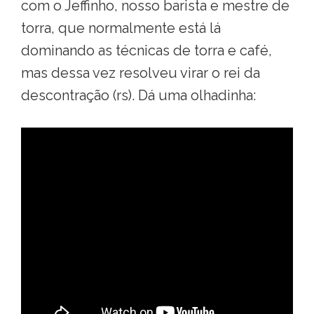
com o Jeffinho, nosso barista e mestre de
torra, que normalmente está lá
dominando as técnicas de torra e café,
mas dessa vez resolveu virar o rei da
descontração (rs). Dá uma olhadinha: