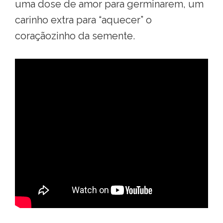
uma dose de amor para germinarem, um
carinho extra para “aquecer” o
coraçãozinho da semente.