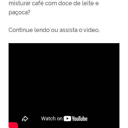
misturar café com doce de leite e
paçoca?
Continue lendo ou assista o vídeo.