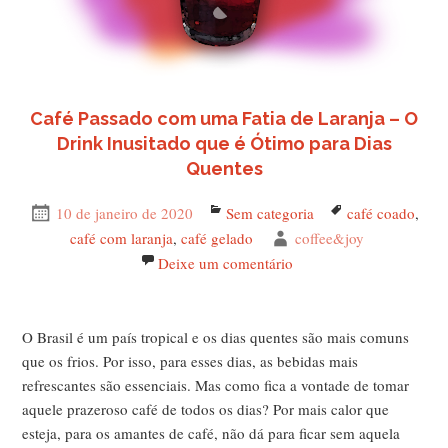
Café Passado com uma Fatia de Laranja – O
Drink Inusitado que é Ótimo para Dias
Quentes
Publicado
10 de janeiro de 2020
Categorias
Sem categoria
Tags
café coado
,
em
café com laranja
,
café gelado
Autor
coffee&joy
Deixe um comentário
em Café Passado com uma
O Brasil é um país tropical e os dias quentes são mais comuns
que os frios. Por isso, para esses dias, as bebidas mais
refrescantes são essenciais. Mas como fica a vontade de tomar
aquele prazeroso café de todos os dias? Por mais calor que
esteja, para os amantes de café, não dá para ficar sem aquela