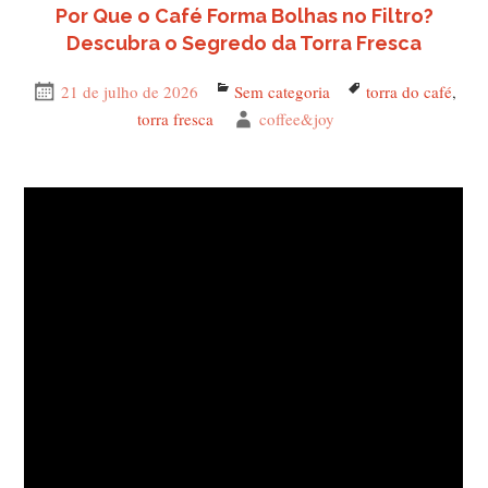
Por Que o Café Forma Bolhas no Filtro?
Descubra o Segredo da Torra Fresca
Publicado
21 de julho de 2026
Categorias
Sem categoria
Tags
torra do café
,
em
torra fresca
Autor
coffee&joy