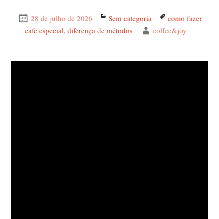
Publicado
28 de julho de 2026
Categorias
Sem categoria
Tags
como fazer
em
cafe especial
,
diferença de métodos
Autor
coffee&joy