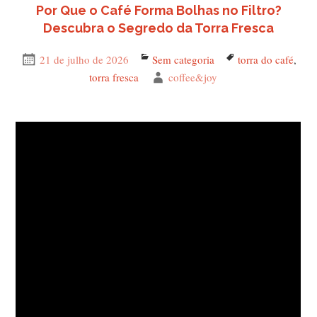
Por Que o Café Forma Bolhas no Filtro?
Descubra o Segredo da Torra Fresca
Publicado
21 de julho de 2026
Categorias
Sem categoria
Tags
torra do café
,
em
torra fresca
Autor
coffee&joy