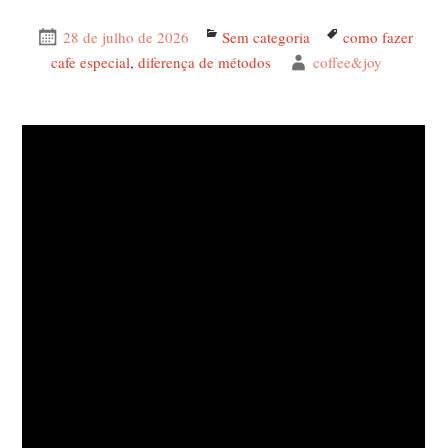
Publicado
28 de julho de 2026
Categorias
Sem categoria
Tags
como fazer
em
cafe especial
,
diferença de métodos
Autor
coffee&joy