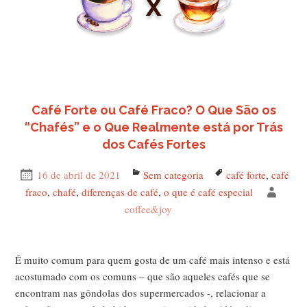
Café Forte ou Café Fraco? O Que São os
“Chafés” e o Que Realmente está por Trás
dos Cafés Fortes
Publicado
16 de abril de 2021
Categorias
Sem categoria
Tags
café forte
,
café
em
fraco
,
chafé
,
diferenças de café
,
o que é café especial
Autor
coffee&joy
É muito comum para quem gosta de um café mais intenso e está
acostumado com os comuns – que são aqueles cafés que se
encontram nas gôndolas dos supermercados -, relacionar a