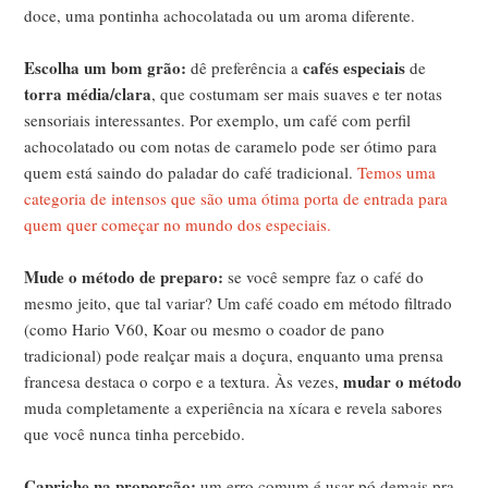
doce, uma pontinha achocolatada ou um aroma diferente.
Escolha um bom grão:
cafés especiais
dê preferência a
de
torra média/clara
, que costumam ser mais suaves e ter notas
sensoriais interessantes. Por exemplo, um café com perfil
achocolatado ou com notas de caramelo pode ser ótimo para
quem está saindo do paladar do café tradicional.
Temos uma
categoria de intensos que são uma ótima porta de entrada para
quem quer começar no mundo dos especiais.
Mude o método de preparo:
se você sempre faz o café do
mesmo jeito, que tal variar? Um café coado em método filtrado
(como Hario V60, Koar ou mesmo o coador de pano
tradicional) pode realçar mais a doçura, enquanto uma prensa
mudar o método
francesa destaca o corpo e a textura. Às vezes,
muda completamente a experiência na xícara e revela sabores
que você nunca tinha percebido.
Capriche na proporção:
um erro comum é usar pó demais pra