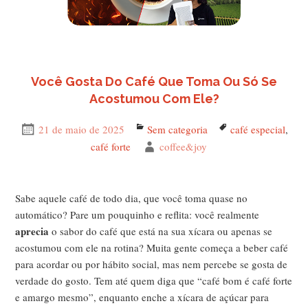
Você Gosta Do Café Que Toma Ou Só Se
Acostumou Com Ele?
Publicado
21 de maio de 2025
Categorias
Sem categoria
Tags
café especial
,
em
café forte
Autor
coffee&joy
Sabe aquele café de todo dia, que você toma quase no
automático? Pare um pouquinho e reflita: você realmente
aprecia
o sabor do café que está na sua xícara ou apenas se
acostumou com ele na rotina? Muita gente começa a beber café
para acordar ou por hábito social, mas nem percebe se gosta de
verdade do gosto. Tem até quem diga que “café bom é café forte
e amargo mesmo”, enquanto enche a xícara de açúcar para