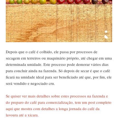
Depois que o café é colhido, ele passa por processos de
secagem em terreiros ou maquinário próprio, até chegar em uma
determinada umidade. Este processo pode demorar vários dias
para concluir ainda na fazenda. Só depois de secar é que o café
ficará na umidade ideal para ser beneficiado até que, por fim, ele
será vendido e negociado cru.
Se quiser ver mais detalhes sobre estes processos na fazenda e
do preparo do café para comercialização, tem um post completo
aqui que mostra com detalhes a longa jornada do café da
lavoura até a xícara.