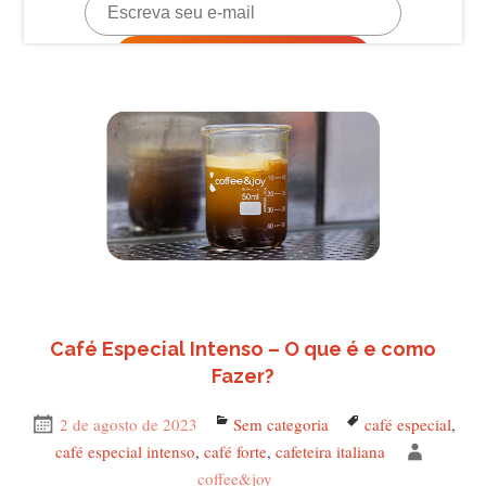
Café Especial Intenso – O que é e como
Fazer?
Publicado
2 de agosto de 2023
Categorias
Sem categoria
Tags
café especial
,
em
café especial intenso
,
café forte
,
cafeteira italiana
Autor
coffee&joy