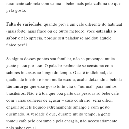
cafeína
raramente saboreia com calma – bebe mais pela
do que
pelo gosto.
Falta de variedade:
quando prova um café diferente do habitual
estranha o
(mais forte, mais fraco ou de outro método), você
sabor
e não aprecia, porque seu paladar se moldou àquele
único perfil.
Se algum desses pontos soa familiar, não se preocupe: muita
gente passa por isso. O paladar realmente se acostuma com
sabores intensos ao longo do tempo. O café tradicional, de
qualidade inferior e torra muito escura, acaba deixando a bebida
tão amarga
que esse gosto forte vira o “normal” para muitos
brasileiros. Não é à toa que boa parte das pessoas só bebe café
com várias colheres de açúcar – caso contrário, seria difícil
engolir aquele líquido extremamente amargo e com gosto
queimado. A verdade é que, durante muito tempo, a gente
tomou café pelo costume e pela energia, não necessariamente
pelo sabor em si.