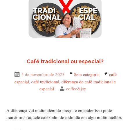
Café tradicional ou especial?
Publicado
5 de novembro de 2025
Categorias
Sem categoria
Tags
café
em
especial
,
café tradicional
,
diferença de café tradicional e
especial
Autor
coffee&joy
A diferença vai muito além do preço, e entender isso pode
transformar aquele cafezinho de todo dia em algo muito melhor.