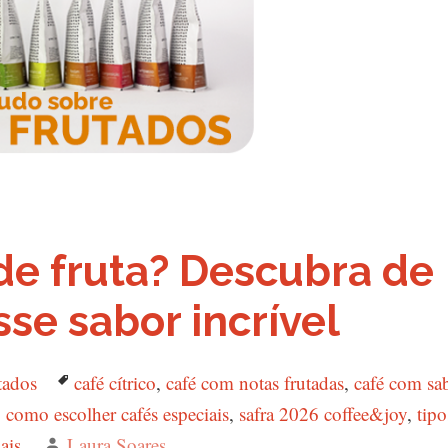
de fruta? Descubra de
se sabor incrível
utados
Tags
café cítrico
,
café com notas frutadas
,
café com sa
,
como escolher cafés especiais
,
safra 2026 coffee&joy
,
tipo
ais
Autor
Laura Soares