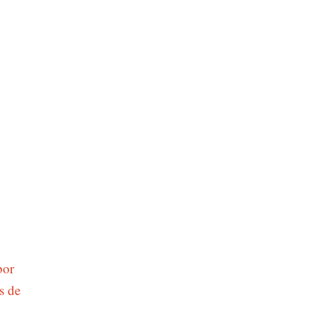
bor
s de