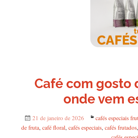
Café com gosto 
onde vem es
Publicado
21 de janeiro de 2026
Categorias
cafés especiais fr
de fruta
em
,
café floral
,
cafés especiais
,
cafés frutados
cafés especi