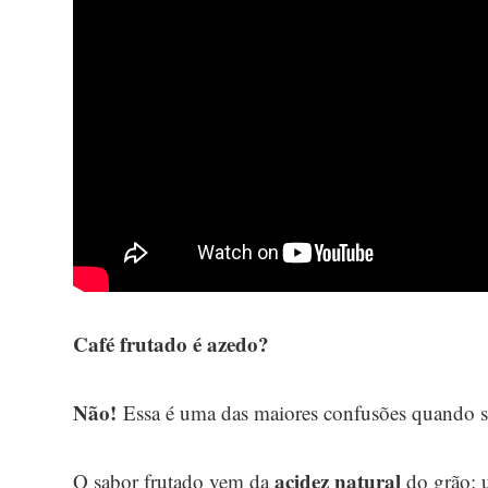
Café frutado é azedo?
Não!
Essa é uma das maiores confusões quando se
acidez natural
O sabor frutado vem da
do grão: u