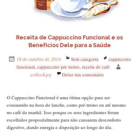
Receita de Cappuccino Funcional e os
Benefícios Dele para a Saúde
Publicado
18 de outubro de 2019
Categorias
Sem categoria
Tags
cappuccino
em
funcional
,
cappuccino pre treino
,
receita de café
Autor
coffee&joy
Deixe um comentário
em Receita de Cap
O Cappuccino Funcional é uma ótima opção para ser
consumido na hora do lanche, como pré-treino ou até mesmo
no café da manhã. Isso porque os seus ingredientes foram
escolhidos propositalmente para não causarem desconforto
digestivo, dando energia e disposição ao longo do dia.