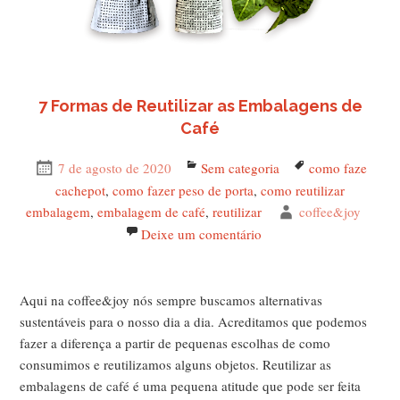
7 Formas de Reutilizar as Embalagens de
Café
Publicado
7 de agosto de 2020
Categorias
Sem categoria
Tags
como faze
em
cachepot
,
como fazer peso de porta
,
como reutilizar
embalagem
,
embalagem de café
,
reutilizar
Autor
coffee&joy
Deixe um comentário
em 7 Formas de Reutiliz
Aqui na coffee&joy nós sempre buscamos alternativas
sustentáveis para o nosso dia a dia. Acreditamos que podemos
fazer a diferença a partir de pequenas escolhas de como
consumimos e reutilizamos alguns objetos. Reutilizar as
embalagens de café é uma pequena atitude que pode ser feita