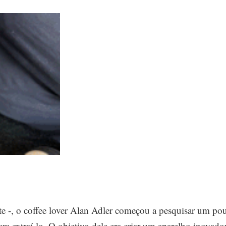
te -, o coffee lover Alan Adler começou a pesquisar um po
ara extraí-lo. O objetivo dele era criar um aparelho inovador