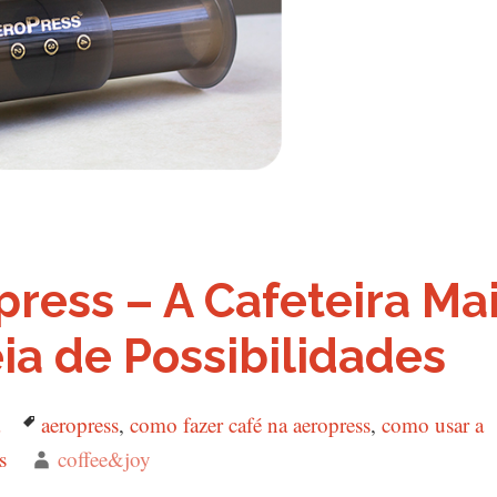
ress – A Cafeteira Ma
ia de Possibilidades
Tags
aeropress
,
como fazer café na aeropress
,
como usar a
s
Autor
coffee&joy