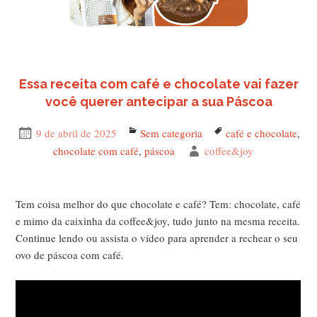
Essa receita com café e chocolate vai fazer
você querer antecipar a sua Páscoa
Publicado
9 de abril de 2025
Categorias
Sem categoria
Tags
café e chocolate
,
em
chocolate com café
,
páscoa
Autor
coffee&joy
Tem coisa melhor do que chocolate e café? Tem: chocolate, café
e mimo da caixinha da coffee&joy, tudo junto na mesma receita.
Continue lendo ou assista o vídeo para aprender a rechear o seu
ovo de páscoa com café.