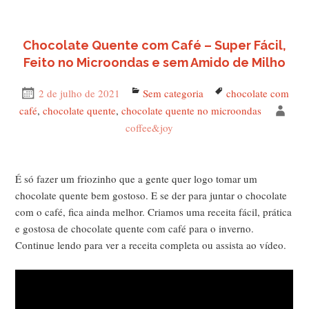
Chocolate Quente com Café – Super Fácil,
Feito no Microondas e sem Amido de Milho
Publicado
2 de julho de 2021
Categorias
Sem categoria
Tags
chocolate com
em
café
,
chocolate quente
,
chocolate quente no microondas
Aut
coffee&joy
É só fazer um friozinho que a gente quer logo tomar um
chocolate quente bem gostoso. E se der para juntar o chocolate
com o café, fica ainda melhor. Criamos uma receita fácil, prática
e gostosa de chocolate quente com café para o inverno.
Continue lendo para ver a receita completa ou assista ao vídeo.