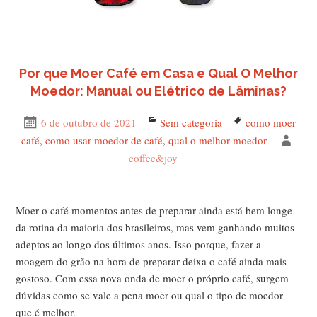
Por que Moer Café em Casa e Qual O Melhor
Moedor: Manual ou Elétrico de Lâminas?
Publicado
6 de outubro de 2021
Categorias
Sem categoria
Tags
como moer
em
café
,
como usar moedor de café
,
qual o melhor moedor
Auto
coffee&joy
Moer o café momentos antes de preparar ainda está bem longe
da rotina da maioria dos brasileiros, mas vem ganhando muitos
adeptos ao longo dos últimos anos. Isso porque, fazer a
moagem do grão na hora de preparar deixa o café ainda mais
gostoso. Com essa nova onda de moer o próprio café, surgem
dúvidas como se vale a pena moer ou qual o tipo de moedor
que é melhor.