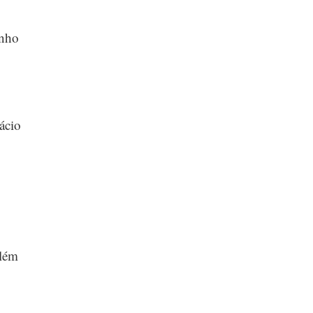
onho
ácio
Além