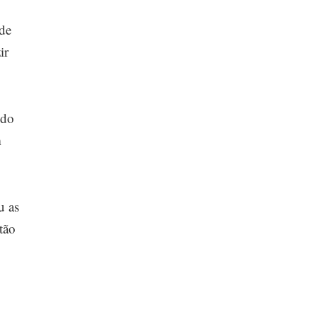
 de
ir
ndo
m
u as
tão