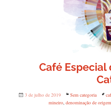
Café Especial 
Ca
Publicado
3 de julho de 2019
Categorias
Sem categoria
Ta
ca
em
mineiro
,
denominação de orige