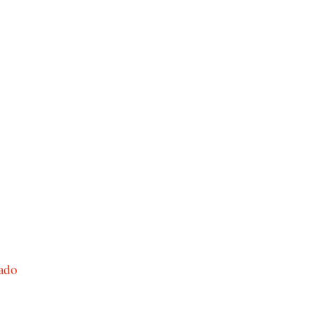
rado
al do Cerrado Mineiro: Catavento