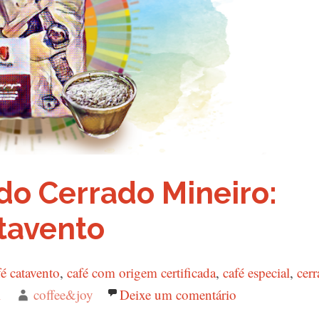
do Cerrado Mineiro:
tavento
gs
fé catavento
,
café com origem certificada
,
café especial
,
cer
m
Autor
coffee&joy
Deixe um comentário
em Café Especi