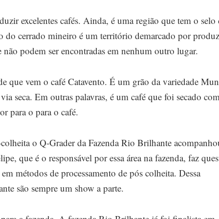
uzir excelentes cafés. Ainda, é uma região que tem o selo
 do cerrado mineiro é um território demarcado por produz
que não podem ser encontradas em nenhum outro lugar.
idade que vem o café Catavento. É um grão da variedade Mu
a via seca. Em outras palavras, é um café que foi secado co
or para o para o café.
s-colheita o Q-Grader da Fazenda Rio Brilhante acompanho
lipe, que é o responsável por essa área na fazenda, faz ques
o em métodos de processamento de pós colheita. Dessa
hante são sempre um show a parte.
ara a fazenda. A fazenda Rio Brilhante já foi finalista em