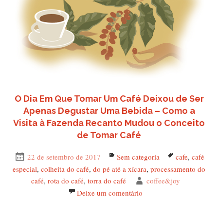
O Dia Em Que Tomar Um Café Deixou de Ser
Apenas Degustar Uma Bebida – Como a
Visita à Fazenda Recanto Mudou o Conceito
de Tomar Café
Publicado
22 de setembro de 2017
Categorias
Sem categoria
Tags
cafe
,
café
em
especial
,
colheita do café
,
do pé até a xícara
,
processamento do
café
,
rota do café
,
torra do café
Autor
coffee&joy
Deixe um comentário
em O Dia Em Que Tomar 