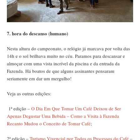
7. hora do descanso (humano)
Nesta altura do campeonato, o relógio já marcava por volta das
14h e o sol brilhava muito no céu. Paramos para descansar e
almoçar com uma vista incrível da piscina e da entrada da
Fazenda. Há boatos de que alguns assinantes pensaram
seriamente em dar um mergulho!
Veja as outras edições:
1
ª
edição –
O Dia Em Que Tomar Um Café Deixou de Ser
Apenas Degustar Uma Bebida – Como a Visita à Fazenda
Recanto Mudou o Conceito de Tomar Café
;
2
ª
edição –
Turismo Vivencial por Todos os Processos do Café –