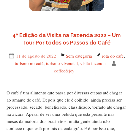
4ª Edição da Visita na Fazenda 2022 – Um
Tour Por todos os Passos do Café
Publicado
11 de agosto de 2022
Categorias
Sem categoria
Tags
rota do café
,
em
turismo no café
,
turismo vivencial
,
visita fazenda
Autor
coffee&joy
O café é um alimento que passa por diversas etapas até chegar
ao amante de café. Depois que ele é colhido, ainda precisa ser
processado, secado, beneficiado, classificado, torrado até chegar
na xícara. Apesar de ser uma bebida que está presente nas
mesas da maioria dos brasileiros, muita gente ainda não
conhece o que está por trás de cada grão. E é por isso que,