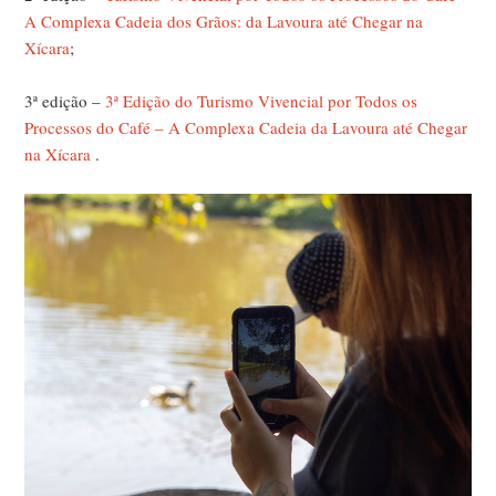
A Complexa Cadeia dos Grãos: da Lavoura até Chegar na
Xícara
;
3
ª
edição –
3ª Edição do Turismo Vivencial por Todos os
Processos do Café – A Complexa Cadeia da Lavoura até Chegar
na Xícara
.