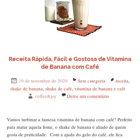
Receita Rápida, Fácil e Gostosa de Vitamina
de Banana com Café
Publicado
19 de novembro de 2020
Categorias
Sem categoria
Tags
receita
,
em
shake de banana
,
shake de café
,
vitamina de banana e café
Autor
coffee&joy
Deixe um comentário
em Receita Ráp
Vamos turbinar a famosa vitamina de banana com café? Perfeito
para matar aquela fome, o shake de banana é aliado de quem
gosta de praticidade. Com a ajuda do gelo do café, ele fica