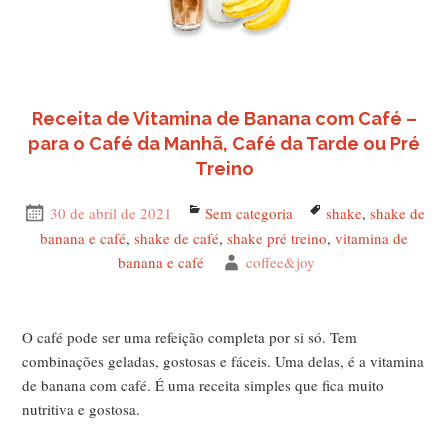
Receita de Vitamina de Banana com Café –
para o Café da Manhã, Café da Tarde ou Pré
Treino
Publicado
30 de abril de 2021
Categorias
Sem categoria
Tags
shake
,
shake de
em
banana e café
,
shake de café
,
shake pré treino
,
vitamina de
banana e café
Autor
coffee&joy
O café pode ser uma refeição completa por si só. Tem
combinações geladas, gostosas e fáceis. Uma delas, é a vitamina
de banana com café. É uma receita simples que fica muito
nutritiva e gostosa.