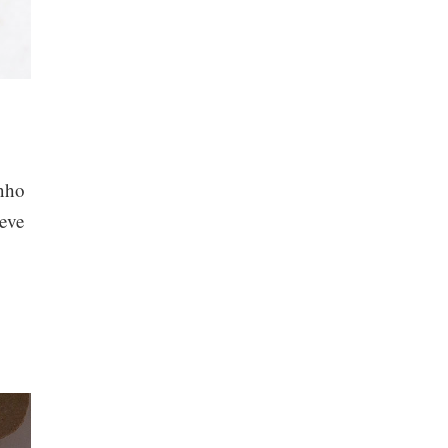
unho
leve