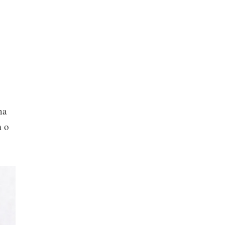
na
m o