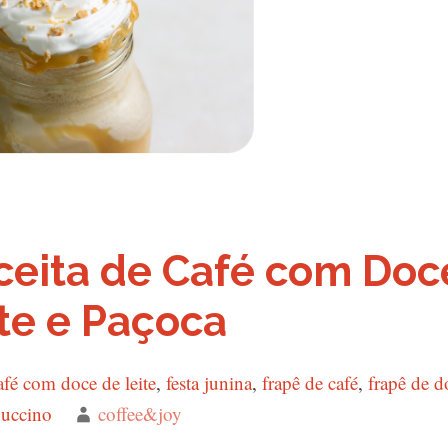
ceita de Café com Doc
te e Paçoca
ags
afé com doce de leite
,
festa junina
,
frapê de café
,
frapê de d
puccino
Autor
coffee&joy