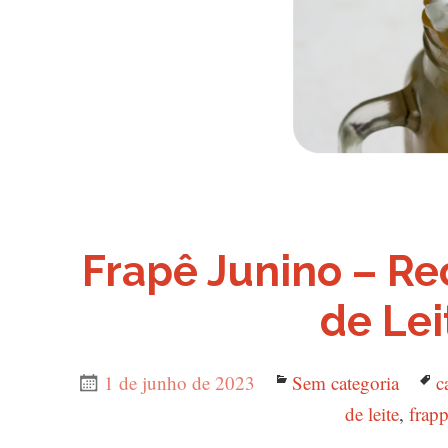
Frapê Junino – Re
de Lei
Publicado
1 de junho de 2023
Categorias
Sem categoria
T
c
em
de leite
,
frap