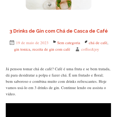
3 Drinks de Gin com Chá de Casca de Café
Publicado
19 de maio de 2023
Categorias
Sem categoria
Tags
chá de café
,
em
gin tonica
,
receita de gin com café
Autor
coffee&joy
Já pensou tomar chá de café? Café é uma fruta e se bem tratada,
dá para desidratar a polpa e fazer chá. É um frutado e floral;
bem saboroso e combina muito com drinks refrescantes. Hoje
vamos usá-lo em 3 drinks de gin. Continue lendo ou assista o
vídeo.