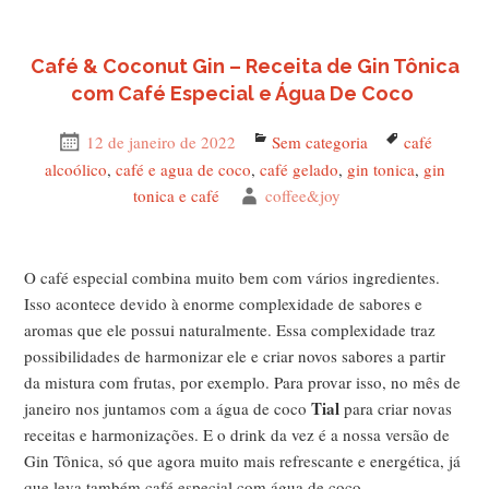
Café & Coconut Gin – Receita de Gin Tônica
com Café Especial e Água De Coco
Publicado
12 de janeiro de 2022
Categorias
Sem categoria
Tags
café
em
alcoólico
,
café e agua de coco
,
café gelado
,
gin tonica
,
gin
tonica e café
Autor
coffee&joy
O café especial combina muito bem com vários ingredientes.
Isso acontece devido à enorme complexidade de sabores e
aromas que ele possui naturalmente. Essa complexidade traz
possibilidades de harmonizar ele e criar novos sabores a partir
da mistura com frutas, por exemplo. Para provar isso, no mês de
Tial
janeiro nos juntamos com a água de coco
para criar novas
receitas e harmonizações. E o drink da vez é a nossa versão de
Gin Tônica, só que agora muito mais refrescante e energética, já
que leva também café especial com água de coco.