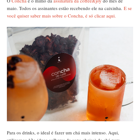
O
Concha
é o mimo da
assinatura da coffee&joy
do mês de
maio. Todos os assinantes estão recebendo ele na caixinha.
E se
você quiser saber mais sobre o Concha, é só clicar aqui.
Para os drinks, o ideal é fazer um chá mais intenso. Aqui,